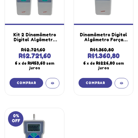
Kit 2 Dinamômetro
Dinamômetro Digital
Digital Algômetro
Algômetro Força
Força Escala 0 A
Escala 0 A 5Kgf Pico
5Kgf Pico Tração
Tração Compressão
R$2.721,60
R$1.360,80
Compressão Haste
Haste Dd-550
R$2.721,60
R$1.360,80
Dd-550 Portátil
Portátil Instrutherm
6
x de
R$453,60
sem
6
x de
R$226,80
sem
Instrutherm
juros
juros
0
%
OFF