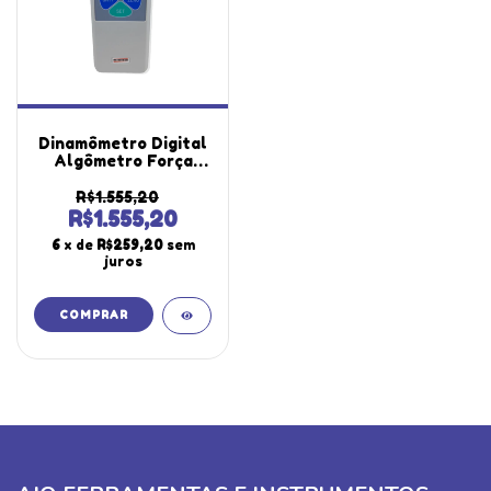
Dinamômetro Digital
Algômetro Força
Escala 0 A 5Kgf Pico
Tração Compressão
R$1.555,20
Haste Dd-550
R$1.555,20
Portátil Instrutherm
6
x de
R$259,20
sem
Certificado
juros