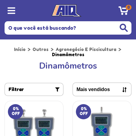
0
Início
>
Outros
>
Agronegócio E Piscicultura
>
Dinamômetros
Dinamômetros
Filtrar
0
%
0
%
OFF
OFF