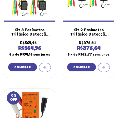
Kit 3 Fasímetro
Kit 2 Fasímetro
Trifásico Detecção
Trifásico Detecção
Presença Fase
Presença Fase
Rotação Pontas
Rotação Pontas
R$564,96
R$376,64
Prova Spi-500
Prova Spi-500
R$564,96
R$376,64
Portátil Instrutherm
Portátil Instrutherm
6
x de
R$94,16
sem juros
6
x de
R$62,77
sem juros
Com Estojo
Com Estojo
0
%
OFF