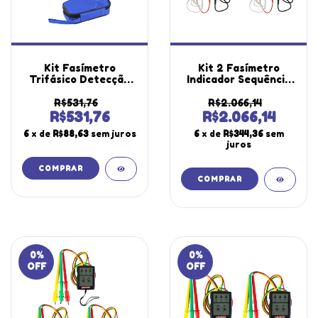
Kit Fasímetro
Kit 2 Fasímetro
Trifásico Detecção
Indicador Sequência
Presença Fase
Fase Escala 110 A
Rotação Pontas
600 Vac Tensão Spi-
R$531,76
R$2.066,14
Prova Spi-500
300 Portátil
R$531,76
R$2.066,14
Portátil Estojo
Instrutherm
6
x de
R$88,63
sem juros
6
x de
R$344,36
sem
Maleta Transporte
juros
Alumínio
0
%
0
%
OFF
OFF