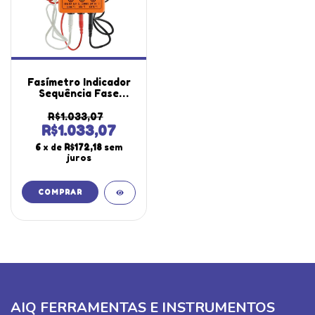
Fasímetro Indicador
Sequência Fase
Escala 110 A 600 Vac
Tensão Spi-300
R$1.033,07
Portátil Instrutherm
R$1.033,07
6
x de
R$172,18
sem
juros
AIQ FERRAMENTAS E INSTRUMENTOS