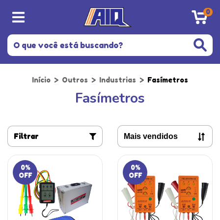
0
Início
>
Outros
>
Industrias
>
Fasímetros
Fasímetros
Filtrar
0
%
0
%
OFF
OFF