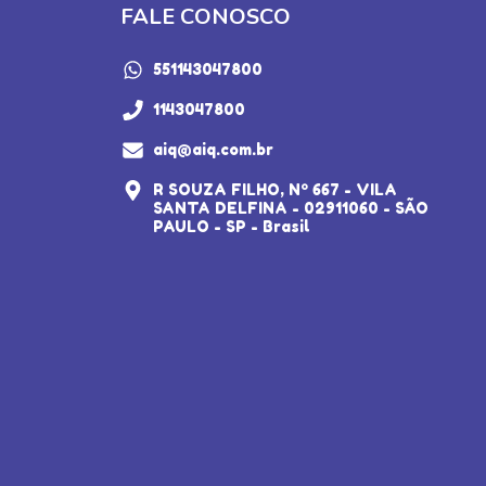
FALE CONOSCO
551143047800
1143047800
aiq@aiq.com.br
R SOUZA FILHO, Nº 667 - VILA
SANTA DELFINA - 02911060 - SÃO
PAULO - SP - Brasil