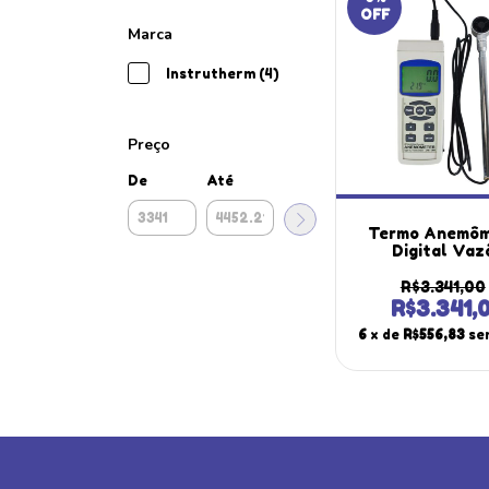
OFF
Marca
Instrutherm (4)
Preço
De
Até
Termo Anemôm
Digital Vaz
Temperatura S
Tipo K J Datal
R$3.341,00
Cartão Sd Usb T
R$3.341,
Portátil Instr
6
x de
R$556,83
se
Estojo