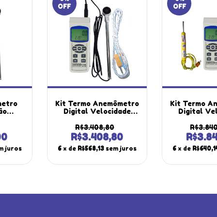
OFF
OFF
etro
Kit Termo Anemômetro
Kit Termo A
ão
Digital Velocidade
Digital Ve
ensor
Vazão Temperatura
Vazão Tem
ogger
Datalogger Usb Tar-
Datalogger
R$3.408,80
R$3.84
ar-176
176 Portátil
176 Portát
00
R$3.408,80
R$3.8
utherm
Instrutherm Sensor S-
Superfície 
m juros
6
x de
R$568,13
sem juros
6
x de
R$640,1
02k