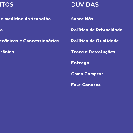
NTOS
DÚVIDAS
e medicina do trabalho
Sobre Nós
io
Política de Privacidade
ecânicas e Concessionárias
Política de Qualidade
rônica
Troca e Devoluções
Entrega
Como Comprar
Fale Conosco