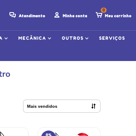
0
Atendimento
Minha conta
Meu carrinho
CA
MECÂNICA
OUTROS
SERVIÇOS
tro
0
%