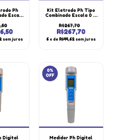
trodo Ph
Kit Eletrodo Ph Tipo
ado Escala
Combinado Escala 0 A
4 Ph
14 Ph Policarbonato
ato Vidro
Vidro Bnc Epc-70
6,50
R$267,70
 Portátil
Portátil Instrutherm
6,50
R$267,70
therm
Estojo Es-10
2
sem juros
6
x de
R$44,62
sem juros
0
%
OFF
 Digital
Medidor Ph Digital