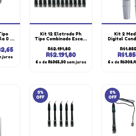
Tipo
Kit 12 Eletrodo Ph
Kit 2 Med
la 0 A
Tipo Combinado Escala
Digital Con
onato
0 A 14 Ph
Elétrica El
c-70
Policarbonato Vidro
Temperatura
82,65
R$2.191,80
R$1.850
utherm
Bnc Epc-70 Portátil
200 Por
R$2.191,80
R$1.85
 juros
Instrutherm
Instruther
6
x de
R$365,30
sem juros
6
x de
R$308,4
0
%
0
%
OFF
OFF