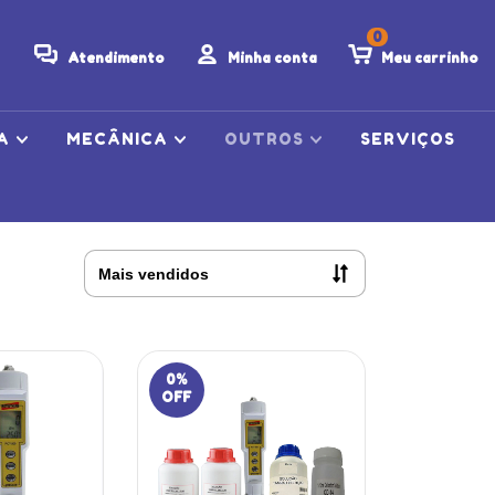
0
Atendimento
Minha conta
Meu carrinho
CA
MECÂNICA
OUTROS
SERVIÇOS
0
%
OFF