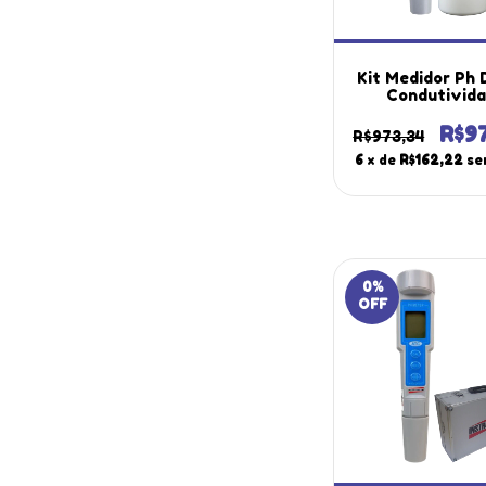
Kit Medidor Ph 
Condutivid
Elétrica Eletr
Temperatura P
R$9
R$973,34
Portátil Est
6
x de
R$162,22
se
Solução Calibra
40
0
%
OFF