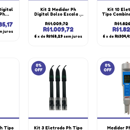
Digital
Kit 2 Medidor Ph
Kit 10 Ele
4Ph
Digital Bolso Escala 0
Tipo Combin
 Prova
A 14Ph Temperatura À
0 A 1
800
Prova D'água Ph-1800
Policarbon
85,17
R$1.009,72
R$1.82
utherm
Portátil Instrutherm
Bnc Epc-70
R$1.009,72
R$1.82
m juros
Ma-810
Com Estojo
Instru
6
x de
R$168,29
sem juros
6
x de
R$304,4
0
%
0
%
OFF
OFF
Ph Tipo
Kit 3 Eletrodo Ph Tipo
Medidor Ph