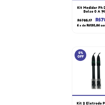
Kit Medidor Ph 
Bolso 0 A 1
Temperatura À
D'água Ph-1
R$7
R$785,17
Portátil Instr
6
x de
R$130,86
se
Estojo Maleta 
0
%
OFF
Kit 2 Eletrodo 