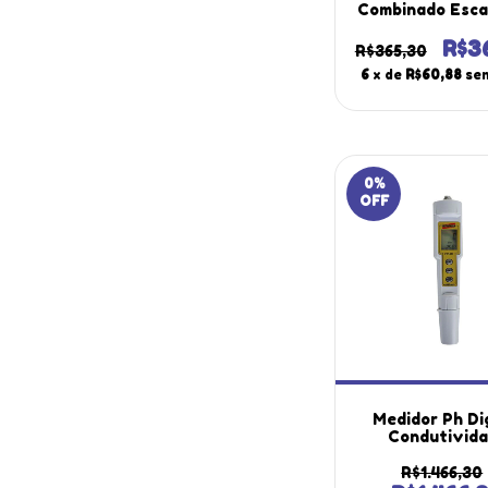
Combinado Esca
14 Ph Policarb
Vidro Bnc Ep
R$3
R$365,30
Portátil Instr
6
x de
R$60,88
se
0
%
OFF
Medidor Ph Di
Condutivid
Elétrica Eletr
Temperatura 
R$1.466,30