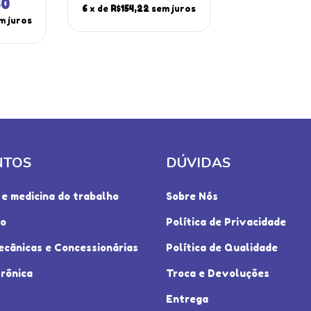
ct-200
Caneta Hold Pct-200
30
6
x de
R$154,22
sem juros
ojo
Portátil Instrutherm
m juros
o
Estojo
NTOS
DÚVIDAS
e medicina do trabalho
Sobre Nós
io
Política de Privacidade
ecânicas e Concessionárias
Política de Qualidade
rônica
Troca e Devoluções
Entrega