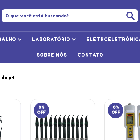
BALHO
LABORATÓRIO
ELETROELETRÔNI
SOBRE NÓS
CONTATO
 de pH
0
%
0
%
OFF
OFF