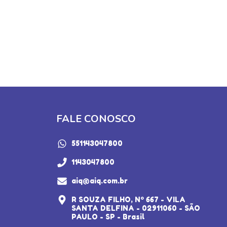
FALE CONOSCO
551143047800
1143047800
aiq@aiq.com.br
R SOUZA FILHO, Nº 667 - VILA
SANTA DELFINA - 02911060 - SÃO
PAULO - SP - Brasil