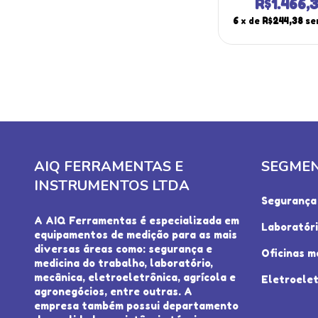
Caneta Hold P
R$1.466,
Portátil Est
6
x de
R$244,38
se
Certificad
AIQ FERRAMENTAS E
SEGME
INSTRUMENTOS LTDA
Segurança 
A AIQ Ferramentas é especializada em
Laboratór
equipamentos de medição para as mais
diversas áreas como: segurança e
Oficinas m
medicina do trabalho, laboratório,
mecânica, eletroeletrônica, agrícola e
Eletroelet
agronegócios, entre outras. A
empresa também possui departamento