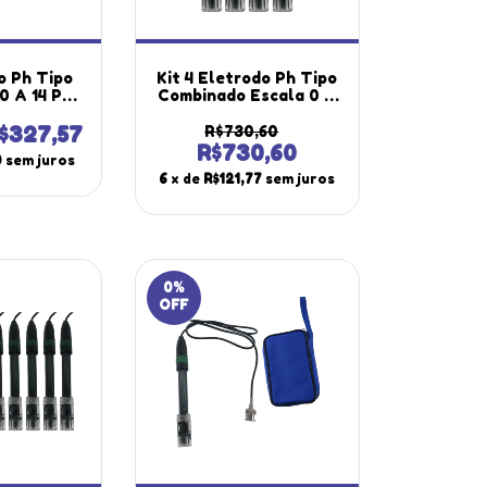
o Ph Tipo
Kit 4 Eletrodo Ph Tipo
0 A 14 Ph
Combinado Escala 0 A
ato Vidro
14 Ph Policarbonato
 Portátil
Vidro Bnc Epc-70
$327,57
R$730,60
egulável
Portátil Instrutherm
R$730,60
0
sem juros
 Haste
6
x de
R$121,77
sem juros
0
%
OFF