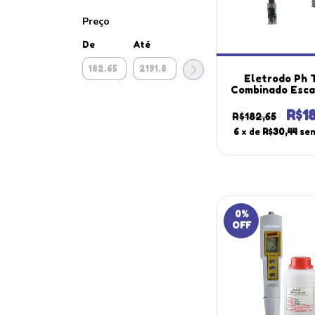
Preço
De
Até
Eletrodo Ph 
Combinado Esca
14 Ph Policarb
Vidro Bnc Ep
R$1
R$182,65
Portátil Instr
6
x de
R$30,44
sem
0
%
OFF