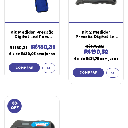
Kit Medidor Pressão
Kit 2 Medidor
Digital Led Pneu
Pressão Digital Led
Escala 5 A 100 Psi
Pneu Escala 5 A 100
Medição Psi Kpa Bar
Psi Medição Psi Kpa
R$180,31
R$190,52
R$180,31
Hold Mpp-100
Bar Hold Mpp-100
R$190,52
6
x de
R$30,05
sem juros
Portátil Instrutherm
Portátil Instrutherm
6
x de
R$31,75
sem juros
Estojo
0
%
OFF