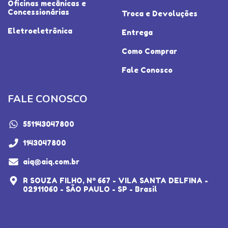
Oficinas mecânicas e
Concessionárias
Troca e Devoluções
Eletroeletrônica
Entrega
Como Comprar
Fale Conosco
FALE CONOSCO
551143047800
1143047800
aiq@aiq.com.br
R SOUZA FILHO, Nº 667 - VILA SANTA DELFINA -
02911060 - SÃO PAULO - SP - Brasil