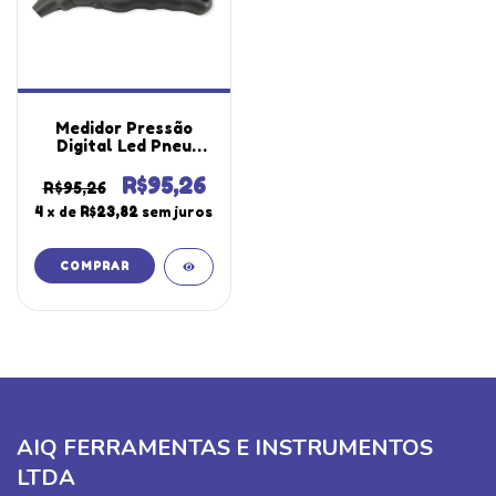
Medidor Pressão
Digital Led Pneu
Escala 5 A 100 Psi
Medição Psi Kpa Bar
R$95,26
R$95,26
Hold Mpp-100
4
x de
R$23,82
sem juros
Portátil Instrutherm
AIQ FERRAMENTAS E INSTRUMENTOS
LTDA