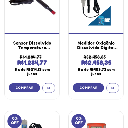
Sensor Dissolvido
Medidor Oxigênio
Temperatura
Dissolvido Digital
Completo So-550
Escala 0 A 20,0mg/L
Solução Eletrolítica
Hold Memória Máx
R$1.284,77
R$2.458,35
Utilizado Medidor
Mín Mo-920 Portátil
R$1.284,77
R$2.458,35
Oxigênio Ph
Estojo Solução
6
x de
R$214,13
sem
6
x de
R$409,73
sem
Instrutherm
Certificado
juros
juros
0
%
0
%
OFF
OFF