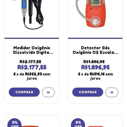
Medidor Oxigênio
Detector Gás
Dissolvido Digital
Oxigênio O2 Escala 0
Escala 0 A 20,0mg/L
A 30% Vol Alarme
Hold Memória Máx
Sensor Clip Dg-4000
R$2.177,55
R$1.896,95
Mín Mo-920 Portátil
Portátil Instrutherm
R$2.177,55
R$1.896,95
Instrutherm Estojo
6
x de
R$362,93
sem
6
x de
R$316,16
sem
Solução
juros
juros
0
%
0
%