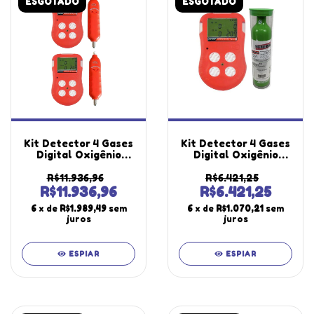
ESGOTADO
ESGOTADO
Kit Detector 4 Gases
Kit Detector 4 Gases
Digital Oxigênio
Digital Oxigênio
Monóxido Carbono
Monóxido Carbono
Sulfeto Hidrogênio
Sulfeto Dg-500
R$11.936,96
R$6.421,25
Dg-500 Portátil Kit
Cilindro Calibração
R$11.936,96
R$6.421,25
Espaço Confinado
34L Alumínio K-4
6
x de
R$1.989,49
sem
6
x de
R$1.070,21
sem
Kbg-100
Instrutherm
juros
juros
ESPIAR
ESPIAR