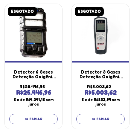
ESGOTADO
ESGOTADO
Detector 6 Gases
Detector 3 Gases
Detecção Oxigênio
Detecção Oxigênio
Monóxido Carbono
Dióxido Monóxido
Sulfeto Hidrogênio
Carbono Bateria
R$25.446,96
R$5.003,62
Dióxido Amônia Dg-
Recarregável Dg-
R$25.446,96
R$5.003,62
550 Portátil
300 Portátil
6
x de
R$4.241,16
sem
6
x de
R$833,94
sem
Instrutherm
Instrutherm Com
juros
juros
Maleta
ESPIAR
ESPIAR