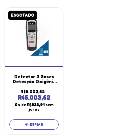
ESGOTADO
Detector 3 Gases
Detecção Oxigênio
Dióxido Monóxido
Carbono Bateria
R$5.003,62
Recarregável Dg-
R$5.003,62
300 Portátil Maleta
6
x de
R$833,94
sem
Certificado Rbc
juros
ESPIAR