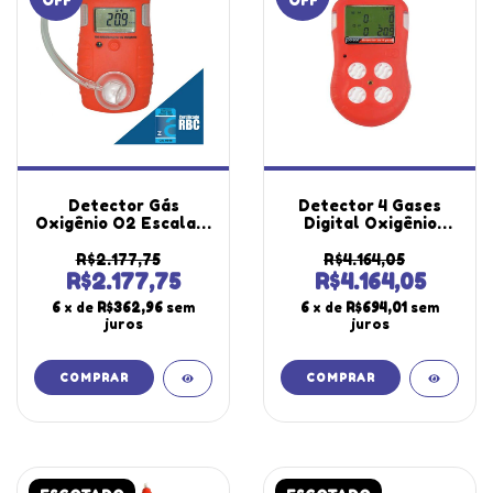
OFF
OFF
Detector Gás
Detector 4 Gases
Oxigênio O2 Escala 0
Digital Oxigênio
A 30% Vol Alarme
Monóxido Carbono
Sensor Clip Dg-4000
Sulfeto Hidrogênio
R$2.177,75
R$4.164,05
Portátil Instrutherm
Gases Combustíveis
R$2.177,75
R$4.164,05
Certificado
Usb Software Dg-500
6
x de
R$362,96
sem
6
x de
R$694,01
sem
Calibração Rbc
Portátil
juros
juros