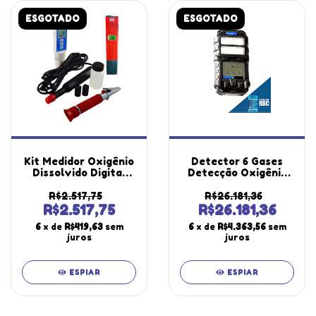
ESGOTADO
ESGOTADO
Kit Medidor Oxigênio
Detector 6 Gases
Dissolvido Digital
Detecção Oxigênio
Mo-920
Monóxido Carbono
Refratômetro
Sulfeto Hidrogênio
R$2.517,75
R$26.181,36
Salinidade Rts-
Dióxido Amônia Dg-
R$2.517,75
R$26.181,36
101atc Ph-1700
550 Portátil
6
x de
R$419,63
sem
6
x de
R$4.363,56
sem
Portátil Instrutherm
Certificado Rbc
juros
juros
ESPIAR
ESPIAR