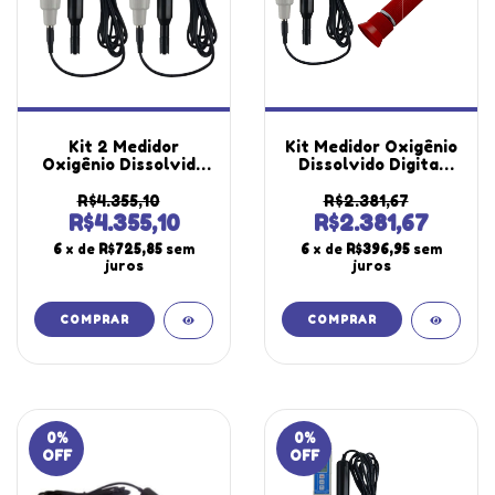
Kit 2 Medidor
Kit Medidor Oxigênio
Oxigênio Dissolvido
Dissolvido Digital
Digital Escala 0 A
Com Cabo 4m
20,0Mg/l Memória
Refratômetro
R$4.355,10
R$2.381,67
Máx Mín Mo-920
Salinidade 0 A 100%
R$4.355,10
R$2.381,67
Portátil Instrutherm
Atc Portátil
6
x de
R$725,85
sem
6
x de
R$396,95
sem
Estojo Solução
Instrutherm
juros
juros
0
%
0
%
OFF
OFF