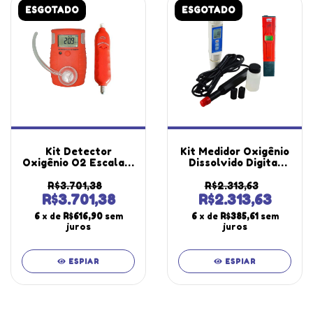
ESGOTADO
ESGOTADO
Kit Detector
Kit Medidor Oxigênio
Oxigênio O2 Escala 0
Dissolvido Digital
A 30% Vol Sensor
Mo-920 Medidor Ph
Dg-4000 Portátil
Tipo Caneta Ph-1700
R$3.701,38
R$2.313,63
Espaço Confinado
Portátil Instrutherm
R$3.701,38
R$2.313,63
Bomba Gás 320
Estojo Solução
6
x de
R$616,90
sem
6
x de
R$385,61
sem
Ml/min Kbg-100
juros
juros
ESPIAR
ESPIAR